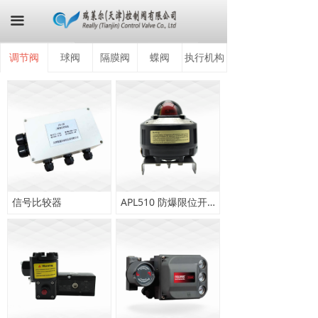
首页
끀
关于我们
调节阀
球阀
隔膜阀
蝶阀
执行机构
产品中心
最新资讯
荣誉证书
联系我们
信号比较器
信号比较器
APL510 防爆限位开关
APL510 防爆限位开关
在线商城