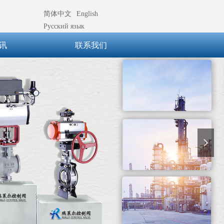
简体中文
English
Русский язык
讯
联系我们
넲