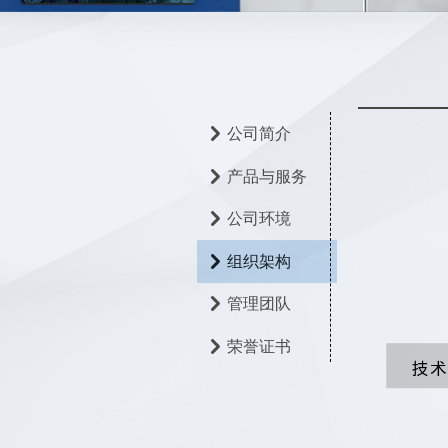
낑
公司简介
낑
产品与服务
낑
公司环境
낑
组织架构
낑
管理团队
낑
荣誉证书