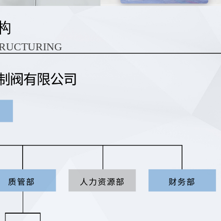
构
TRUCTURING