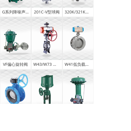
G系列降噪声笼式调节阀
201C-V型球阀
320K/321K金属密封球阀
VF偏心旋转阀
W43/W73 偏心蝶阀
W41低负载蝶阀
W400/W700中线蝶阀
585C活塞执行机构
857/867气动薄膜执行机构