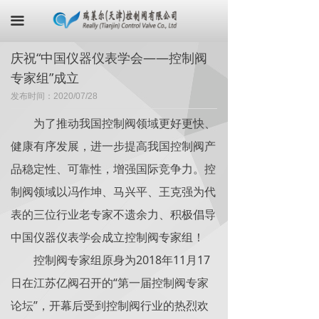
首页
끀
关于我们
庆祝“中国仪器仪表学会——控制阀
专家组”成立
产品中心
发布时间：
2020/07/28
最新资讯
为了推动我国控制阀领域更好更快、
荣誉证书
健康有序发展，进一步提高我国控制阀产
品稳定性、可靠性，增强国际竞争力。控
联系我们
制阀领域以冯作坤、马兴平、王克强为代
在线商城
表的三位行业老专家不遗余力、积极倡导
中国仪器仪表学会成立控制阀专家组！
控制阀专家组原身为2018年11月17
日在江苏亿阀召开的“第一届控制阀专家
论坛”，开幕后受到控制阀行业的热烈欢