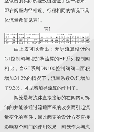
室做出的实际试验数值验证了这一结果。
即在阀座内径相近、行程相同的情况下具
1
体流量数值见表
。
1
表
由上表可以看出：无导流翼设计的
GT
HP
控制阀与增加导流翼的
系列控制阀
GT
DN100
相比，当
系列
控制阀阀口面积
31.2%
Cv
增加
的情况下，流量系数
只增加
9.3%
了
，可见增加导流翼的作用了。
阀笼是与流体直接接触的在阀内可拆
卸的并能够通过流通面积的改变而引起流
量变化的零件，因此阀笼的设计方案直接
影响整个阀门的使用效果。阀笼作为与流