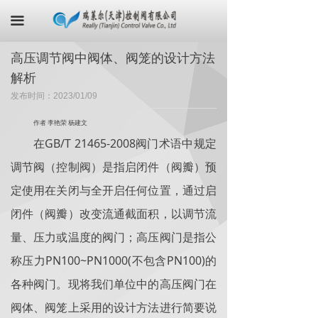
首页
끀
关于我们
高压调节阀中阀体、阀笼的设计方法
解析
产品中心
发布时间：
2023/01/09
最新资讯
作者 李艳荣 杨建文
荣誉证书
GB/T 21465-2008
在
阀门术语中规定
调节阀（控制阀）是指启闭件（阀瓣）预
联系我们
定使用在关闭与全开启任何位置，通过启
在线商城
闭件（阀瓣）改变流通截面积，以调节流
量、压力或温度的阀门；高压阀门是指公
PN100~PN1000(
PN100)
称压力
不包含
的
各种阀门。现将我们单位中的高压阀门在
阀体、阀笼上采用的设计方法进行简要说