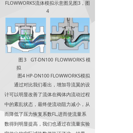
FLOWWORKS
3
流体模拟示意图见图
，图
4
3 GT-DN100 FLOWWORKS
图
模
拟
4 HP-DN100 FLOWWORKS
图
模拟
通过对比我们看出，增加导流翼的设
计可以明显改善了流体在阀体内流动过程
中的紊乱状态，最终使流动阻力减小，从
FL,
而降低了压力恢复系数
进而使流量系
数得到明显提高，我们也通过在流量实验