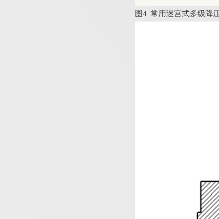
图
4
常用迷宫式多级降