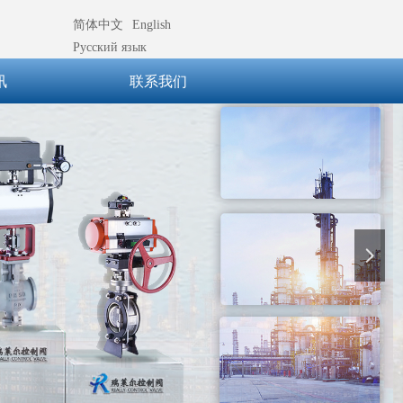
简体中文
English
Русский язык
讯
联系我们
넲